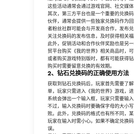
这些活动通常会通过游戏官网、社交媒体
其次，第三方平台也是一个重要的兑换码
伙伴，通常会提供一些独家兑换码作为回
者粉丝社群可能会与开发商合作，发布兑
关注兑换码的发布信息，及时获得相关福
此外，促销活动和合作伙伴奖励也是另一
贸平台购买《我的世界》相关商品时，可
或者购买游戏特别版时，都有可能获得钻
购买时需要留意兑换的有效期。
2、钻石兑换码的正确使用方法
获取到钻石兑换码后，玩家首先需要了解
单，玩家只需进入《我的世界》游戏，进入
系统会弹出一个输入框，玩家只需要输入
不过，输入兑换码时要确保字母的大小写
败。此外，兑换码的格式也有所不同，某
玩家在输入时需小心。如果不确定兑换码
误。