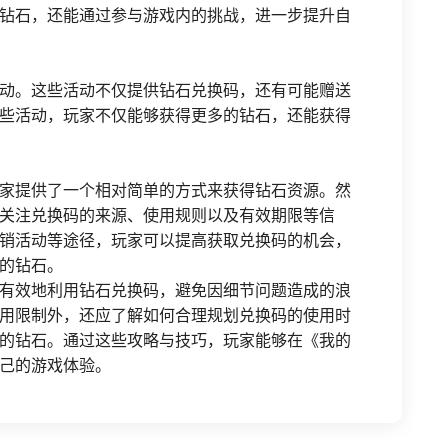
钻石，还能通过参与游戏内的挑战，进一步提升自
动。这些活动不仅提供钻石兑换码，还有可能赠送
些活动，玩家不仅能够获得更多的钻石，还能获得
家提供了一个相对简单的方式来获得钻石资源。然
关注兑换码的来源、使用规则以及有效期限等信
销活动等途径，玩家可以提高获取兑换码的机会，
的钻石。
有效地利用钻石兑换码，避免因细节问题造成的浪
用限制外，还应了解如何合理规划兑换码的使用时
的钻石。通过这些攻略与技巧，玩家能够在《我的
己的游戏体验。