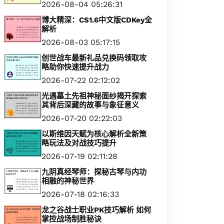
2026-08-04 05:26:31
博大精深：CS1.6中文版CDKey全
解析
2026-08-03 05:17:15
创世战车最新礼品兑换码领取攻
略助你快速提升战力
2026-07-22 02:12:02
光遇墓土先祖神秘面纱揭开探索
其背后深藏的故事与象征意义
2026-07-20 02:22:03
以斯维因天赋为核心解析全新策
略玩法及对战技巧提升
2026-07-19 02:11:28
九阴真经琴师：探秘古琴与内功
相融的神秘世界
2026-07-18 02:16:33
龙之谷战士职业PK技巧解析 如何
掌控战场制胜秘诀