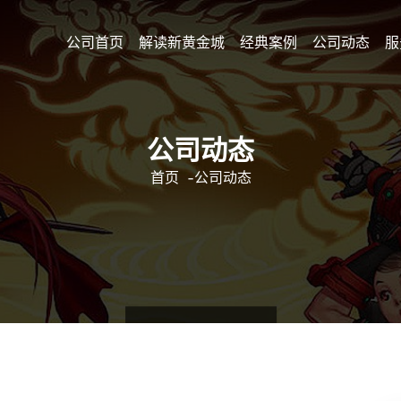
公司首页
解读新黄金城
经典案例
公司动态
服
公司动态
首页
-
公司动态