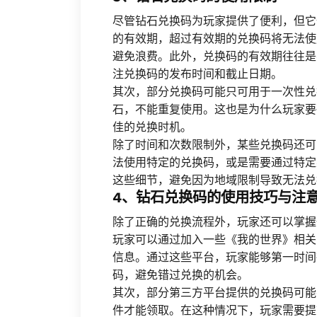
尽管钻石兑换码为玩家提供了便利，但它
的有效期，超过有效期的兑换码将无法使
避免浪费。此外，兑换码的有效期往往是
注兑换码的发布时间和截止日期。
其次，部分兑换码可能只可用于一次性兑
石，不能重复使用。这也是为什么玩家要
佳的兑换时机。
除了时间和次数限制外，某些兑换码还可
法使用特定的兑换码，或是需要通过特定
这些细节，避免因为地域限制导致无法兑
4、钻石兑换码的使用技巧与注
除了正确的兑换流程外，玩家还可以掌握
玩家可以通过加入一些《我的世界》相关
信息。通过这些平台，玩家能够第一时间
码，避免错过兑换的机会。
其次，部分第三方平台提供的兑换码可能
件才能领取。在这种情况下，玩家需要提